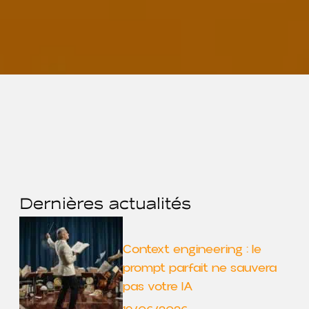
Dernières actualités
Context engineering : le
prompt parfait ne sauvera
pas votre IA