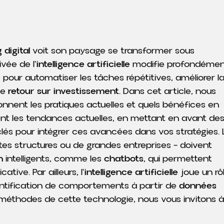
 digital
voit son paysage se transformer sous
vée de l'
intelligence artificielle
modifie profondéme
s pour automatiser les tâches répétitives, améliorer l
le
retour sur investissement
. Dans cet article, nous
nnent les pratiques actuelles et quels bénéfices en
ent les tendances actuelles, en mettant en avant de
lés pour intégrer ces avancées dans vos stratégies. 
tites structures ou de grandes entreprises – doivent
n
intelligents, comme les
chatbots
, qui permettent
ative. Par ailleurs, l'
intelligence artificielle
joue un rô
entification de comportements à partir de
données
les méthodes de cette technologie, nous vous invitons à