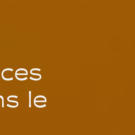
nces
ns le