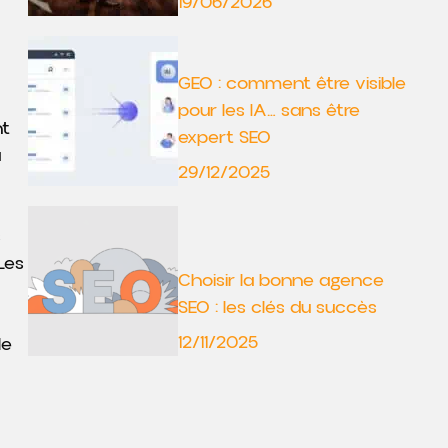
19/06/2026
GEO : comment être visible
pour les IA… sans être
nt
expert SEO
a
29/12/2025
s
Les
Choisir la bonne agence
SEO : les clés du succès
12/11/2025
le