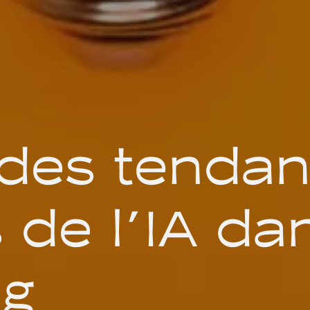
 des tenda
 de l'IA da
ng